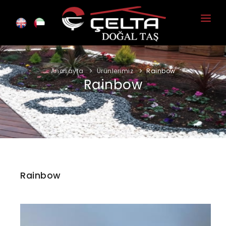
Anasayfa
Kurumsal
Anasayfa
Ürünlerimiz
Rainbow
Rainbow
Ürünlerimiz
Foto Galeri
İletişim
Rainbow