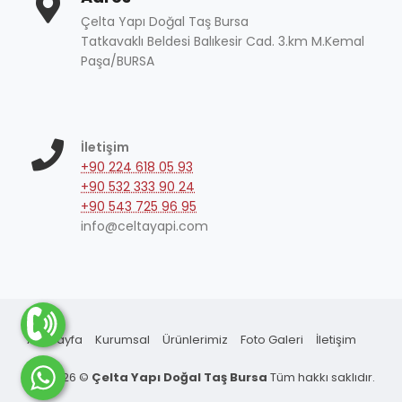
Çelta Yapı Doğal Taş Bursa
Tatkavaklı Beldesi Balıkesir Cad. 3.km M.Kemal
Paşa/BURSA
İletişim
+90 224 618 05 93
+90 532 333 90 24
+90 543 725 96 95
info@celtayapi.com
Anasayfa
Kurumsal
Ürünlerimiz
Foto Galeri
İletişim
2026 ©
Çelta Yapı Doğal Taş Bursa
Tüm hakkı saklıdır.